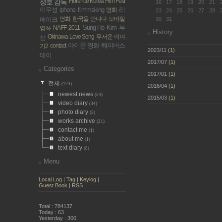
Florence Korea Film Fest
성호 감독
16
17
18
19
20
21
이우성
iphone filmmaking
리
영화
23
24
25
26
27
28
영화 한국을 만나다
모바일
메이크
30
31
Sung-Ho Kim
부
NAFF 2011
영화
History
Okinawa Love Song
무서운 이야
산
아이폰 영화
해피버스
contact
기2
2023/11
(1)
데이
2017/07
(1)
Categories
2017/01
(1)
전체
(124)
2016/04
(1)
newest news
(54)
2015/03
(1)
video diary
(34)
photo diary
(5)
works archive
(21)
contact me
(1)
about me
(1)
text diary
(8)
Menu
Local Log
|
Tag
|
Keylog
|
Guest Book
|
RSS
Total : 784137
Today : 63
Yesterday : 300