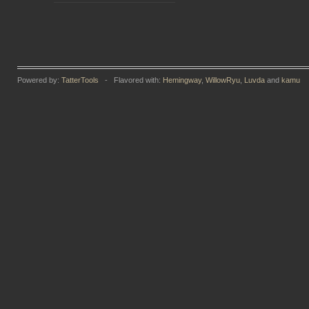
Powered by:
TatterTools
- Flavored with:
Hemingway
,
WillowRyu
,
Luvda
and
kamu