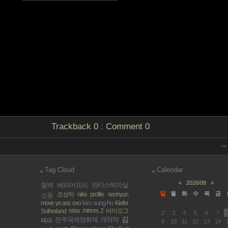
Trackback
0
:
Comment
0
<< 
Tag Cloud
Calendar
«
2026/08
»
절벽
베리어프리
판타스틱자살
일
월
화
수
목
금
조성하
nike profile
seohyun
소동
kim sung-ho
move yo ass
exo
Kiefer
relax
mirrors 2
바이오그
Sutherland
2
3
4
5
6
7
김
전주국제영화제 개막작
래피
9
10
11
12
13
14