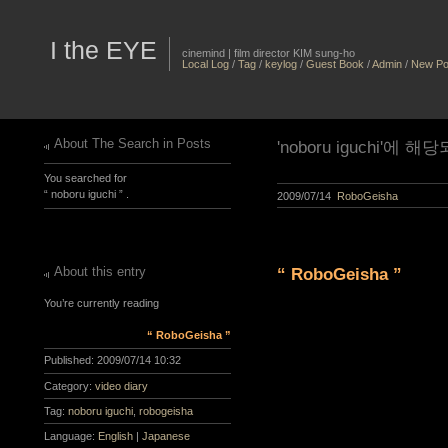
I the EYE
cinemind | film director KIM sung-ho
Local Log
/
Tag
/
keylog
/
Guest Book
/
Admin
/
New Po
About The Search in Posts
'noboru iguchi'에 
You searched for
“ noboru iguchi ” .
2009/07/14
RoboGeisha
About this entry
“ RoboGeisha ”
You’re currently reading
“ RoboGeisha ”
Published:
2009/07/14 10:32
Category:
video diary
Tag:
noboru iguchi
,
robogeisha
Language:
English
|
Japanese