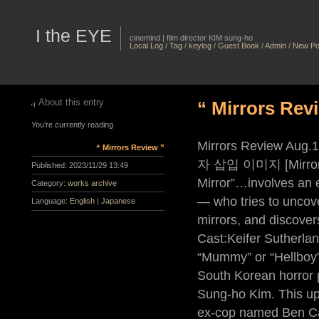
I the EYE
cinemind | film director KIM sung-ho
Local Log
/
Tag
/
keylog
/
Guest Book
/
Admin
/
New Po
About this entry
“ Mirrors Rev
You’re currently reading
Mirrors Review Au
“ Mirrors Review ”
자 삽입 이미지 [Mirrors] P
Published:
2023/11/29 13:49
Mirror”…involves an 
Category:
works archive
— who tries to uncove
Language:
English
|
Japanese
mirrors, and discovers
Cast:Keifer Sutherla
“Mummy” or “Hellboy” 
South Korean horror p
Sung-ho Kim. This upd
ex-cop named Ben Car