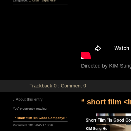
Language:
English
|
Japanese
Directed by KIM Sun
Trackback
0
:
Comment
0
About this entry
“ short film 
You’re currently reading
“ short film <In Good Company> ”
Published:
2016/04/21 10:26