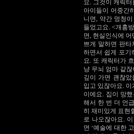
요. 그것이 캐릭
아이들이 어중간하
니면, 약간 멍청
들었고요. <개훔
면, 현실인식에 어
쁘게 말하면 판타
하면서 쉽게 포기
요. 또 캐릭터가 
냥 무뇌 엄마 같잖
깊이 가면 괜찮았
입고 있잖아요. 이
이에요. 집이 망
해서 한 번 더 언
히 재미있게 표현
로 나오잖아요. 
면 ‘예술에 대한 