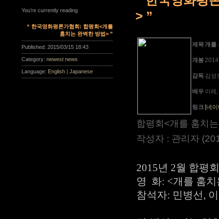
You’re currently reading
> ”
“ 한국영화평론가협회: 합평회<개를
훔치는 완벽한 방법> ”
제목
개를
Published:
2015/03/15 18:43
Category:
newest news
개봉
201
Language:
English
|
Japanese
감독
김성
배우
이레,
링크
[네이
합평회<개를 훔치는 
작성자 : 관리자 (2015
2015년 2월 합평
영 화: <개를 훔
참석자: 민병선, 이