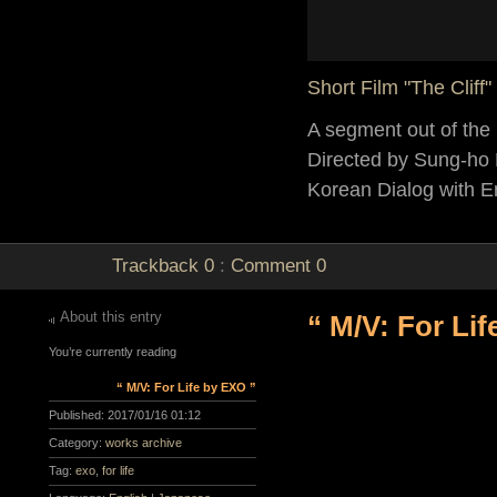
Short Film "The Cliff"
A segment out of the
Directed by Sung-ho
Korean Dialog with En
Trackback
0
:
Comment
0
About this entry
“ M/V: For Li
You’re currently reading
“ M/V: For Life by EXO ”
Published:
2017/01/16 01:12
Category:
works archive
Tag:
exo
,
for life