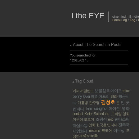
I the EYE
cinemind | film d
Local Log
/
Tag
/
About The Search in Posts
You searched for
“ 2015/02 ” .
Tag Cloud
보물섬
리메이크
키퍼 서덜랜드
relax
penny lover
베리어프리
황금시
영화
김성호
인 굿
개훔방
한주영
돈
대
kim sung-ho
아이폰 영화
컴퍼니
contact
Kiefer Sutherland
모바일 영화
조원선
판타스틱
이우성 코코어
exo
전주국
영화 한국을 만나다
자살소동
이우성
resume
코코어
조
제영화제
resfest
for life
성하