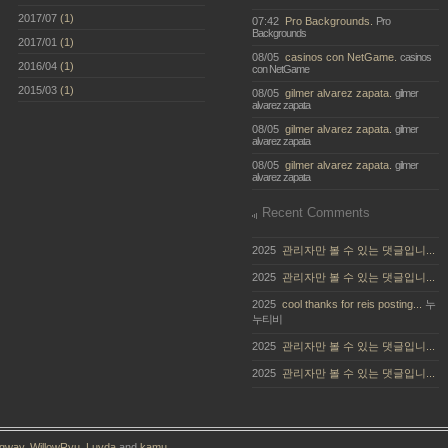
2017/07
(1)
07:42
Pro Backgrounds.
Pro
Backgrounds
2017/01
(1)
08/05
casinos con NetGame.
casinos
2016/04
(1)
con NetGame
2015/03
(1)
08/05
gilmer alvarez zapata.
gilmer
alvarez zapata
08/05
gilmer alvarez zapata.
gilmer
alvarez zapata
08/05
gilmer alvarez zapata.
gilmer
alvarez zapata
Recent Comments
2025
관리자만 볼 수 있는 댓글입니...
2025
관리자만 볼 수 있는 댓글입니...
2025
cool thanks for reis posting...
누
누티비
2025
관리자만 볼 수 있는 댓글입니...
2025
관리자만 볼 수 있는 댓글입니...
gway
,
WillowRyu
,
Luvda
and
kamu