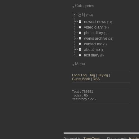
Categories
전체
(124)
newest news
(54)
video diary
(34)
photo diary
(5)
works archive
(21)
contact me
(1)
about me
(1)
text diary
(8)
Menu
Local Log
|
Tag
|
Keylog
|
Guest Book
|
RSS
Total : 783651
Today : 65
Yesterday : 226
Powered by:
TatterTools
- Flavored with:
Hemin