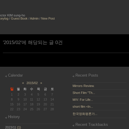
irector KIM sung-ho
keylog
/
Guest Book
/
Admin
/
New Post
'2015/02'에 해당되는 글 0건
Calendar
Recent Posts
«
2015/02
»
Mirrors Review.
일
월
화
수
목
금
토
Short Film "Th...
1
2
3
4
5
6
7
8
9
10
11
12
13
14
M/V: For Life...
15
16
17
18
19
20
21
short film <In...
22
23
24
25
26
27
28
한국영화평론가...
History
Recent Trackbacks
2023/11
(1)