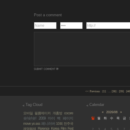
Post a comment
<< Previous
:
[
1
]
:
...
[
38
]
:
[
39
]
:
[
40
Tag Cloud
Calendar
«
2026/08
»
모바일 필름메이커
개훔방
cocore
숏!숏!숏! 2009
마이 백 페이지
일
월
화
수
목
금
페니러버
move yo ass
10회 전주국
Florence Korea Film Fest
제영화제
2
3
4
5
6
7