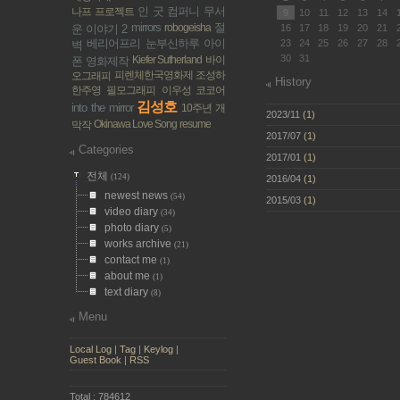
인 굿 컴퍼니
무서
나프 프로젝트
9
10
11
12
13
14
mirrors
절
robogeisha
운 이야기 2
16
17
18
19
20
21
베리어프리
눈부신하루
아이
23
24
25
26
27
28
벽
30
31
Kiefer Sutherland
바이
폰 영화제작
피렌체한국영화제
조성하
오그래피
History
한주영
필모그래피
이우성 코코어
김성호
into the mirror
10주년 개
2023/11
(1)
Okinawa Love Song
resume
막작
2017/07
(1)
Categories
2017/01
(1)
전체
(124)
2016/04
(1)
newest news
(54)
2015/03
(1)
video diary
(34)
photo diary
(5)
works archive
(21)
contact me
(1)
about me
(1)
text diary
(8)
Menu
Local Log
|
Tag
|
Keylog
|
Guest Book
|
RSS
Total : 784612