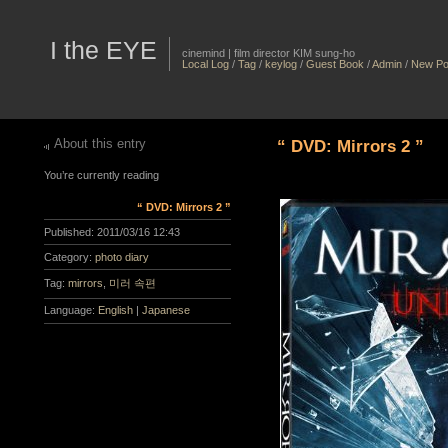
I the EYE
cinemind | film director KIM sung-ho
Local Log
/
Tag
/
keylog
/
Guest Book
/
Admin
/
New Po
About this entry
“ DVD: Mirrors 2 ”
You’re currently reading
“ DVD: Mirrors 2 ”
Published:
2011/03/16 12:43
Category:
photo diary
Tag:
mirrors
,
미러 속편
Language:
English
|
Japanese