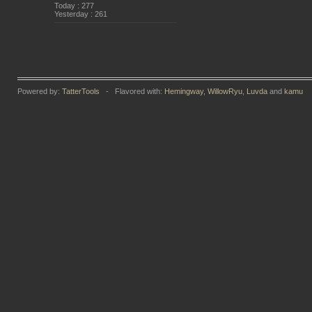
Today : 277
Yesterday : 261
Powered by:
TatterTools
- Flavored with:
Hemingway
,
WillowRyu
,
Luvda
and
kamu